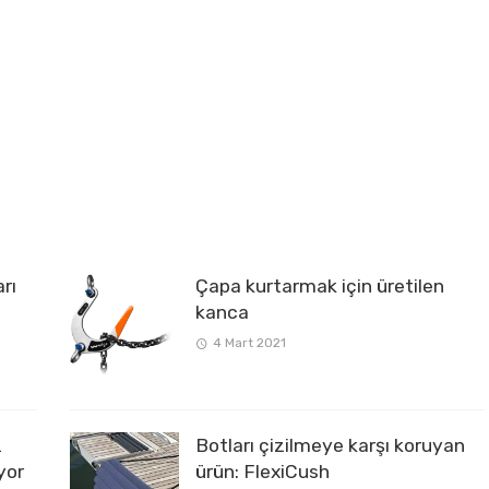
rı
Çapa kurtarmak için üretilen
kanca
4 Mart 2021
z
Botları çizilmeye karşı koruyan
yor
ürün: FlexiCush