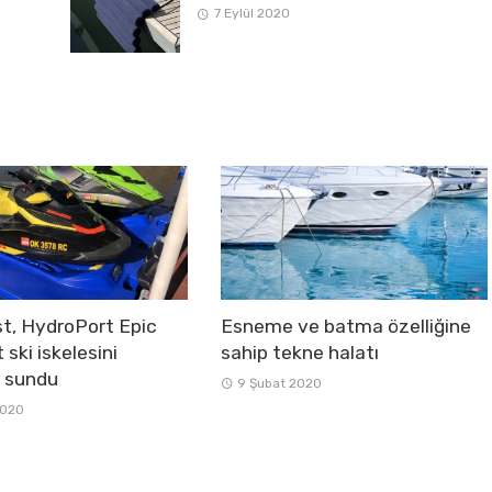
7 Eylül 2020
st, HydroPort Epic
Esneme ve batma özelliğine
 ski iskelesini
sahip tekne halatı
 sundu
9 Şubat 2020
2020