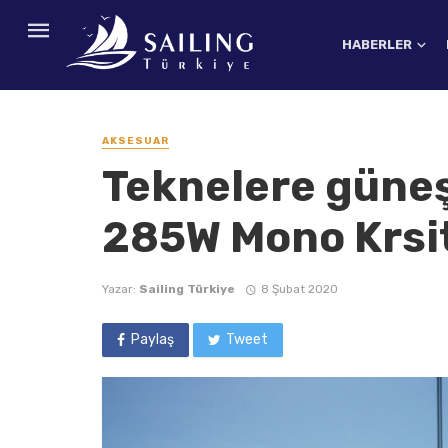
HABERLER
AKSESUAR
Teknelere güneş
285W Mono Krsi
Yazar:
Sailing Türkiye
8 Şubat 2020
Paylaş
Tweet