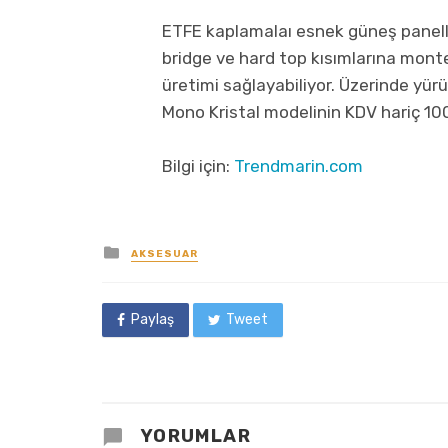
ETFE kaplamalaı esnek güneş panelle
bridge ve hard top kısımlarına monte
üretimi sağlayabiliyor. Üzerinde yü
Mono Kristal modelinin KDV hariç 100
Bilgi için:
Trendmarin.com
Posted
AKSESUAR
in
Paylaş
Tweet
YORUMLAR