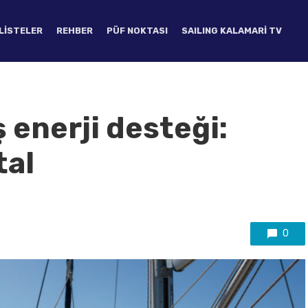
LISTELER
REHBER
PÜF NOKTASI
SAILING KALAMARI TV
 enerji desteği:
tal
0