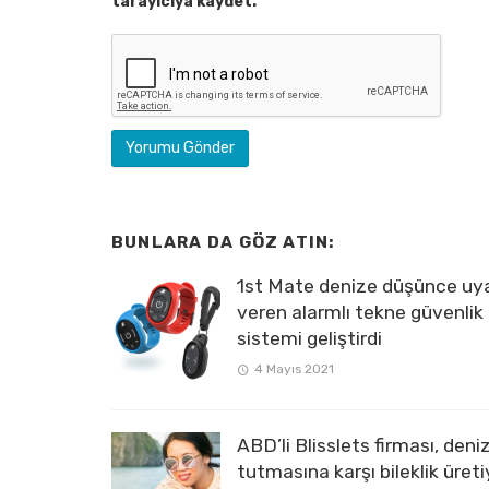
tarayıcıya kaydet.
BUNLARA DA GÖZ ATIN:
1st Mate denize düşünce uya
veren alarmlı tekne güvenlik
sistemi geliştirdi
4 Mayıs 2021
ABD’li Blisslets firması, deni
tutmasına karşı bileklik üreti