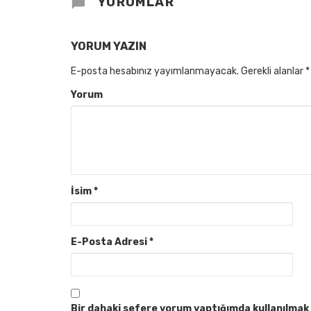
YORUMLAR
YORUM YAZIN
E-posta hesabınız yayımlanmayacak.
Gerekli alanlar
*
Yorum
İsim
*
E-Posta Adresi
*
Bir dahaki sefere yorum yaptığımda kullanılmak 