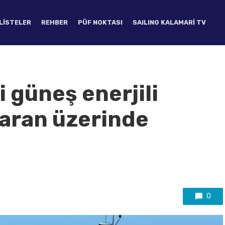
LISTELER
REHBER
PÜF NOKTASI
SAILING KALAMARI TV
 güneş enerjili
maran üzerinde
0