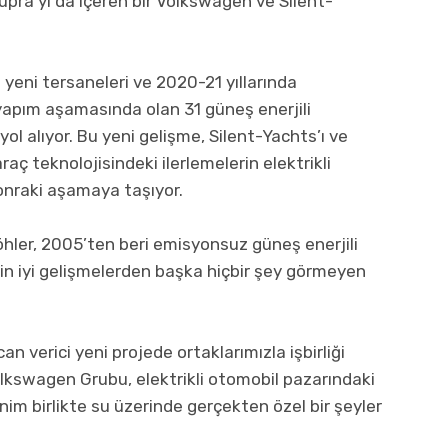
pra’yı da içeren bir Volkswagen ve Silent-
 yeni tersaneleri ve 2020-21 yıllarında
yapım aşamasında olan 31 güneş enerjili
ol alıyor. Bu yeni gelişme, Silent-Yachts’ı ve
araç teknolojisindeki ilerlemelerin elektrikli
 sonraki aşamaya taşıyor.
öhler, 2005’ten beri emisyonsuz güneş enerjili
çin iyi gelişmelerden başka hiçbir şey görmeyen
n verici yeni projede ortaklarımızla işbirliği
swagen Grubu, elektrikli otomobil pazarındaki
nim birlikte su üzerinde gerçekten özel bir şeyler