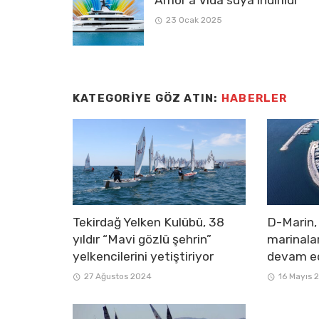
Amor à Vida suya indirildi
23 Ocak 2025
KATEGORIYE GÖZ ATIN:
HABERLER
Tekirdağ Yelken Kulübü, 38
D-Marin, 
yıldır “Mavi gözlü şehrin”
marinalar
yelkencilerini yetiştiriyor
devam e
27 Ağustos 2024
16 Mayıs 