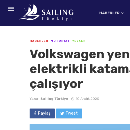
HABERLER
HABERLER
MOTORYAT
YELKEN
Volkswagen yeni
elektrikli kata
çalışıyor
Yazar:
Sailing Türkiye
10 Aralık 2020
Paylaş
Tweet