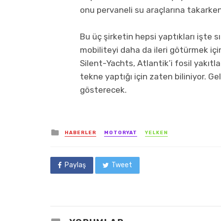
onu pervaneli su araçlarına takarken 
Bu üç şirketin hepsi yaptıkları işte s
mobiliteyi daha da ileri götürmek için 
Silent-Yachts, Atlantik’i fosil yakıt
tekne yaptığı için zaten biliniyor. G
gösterecek.
Posted
HABERLER
MOTORYAT
YELKEN
in
Paylaş
Tweet