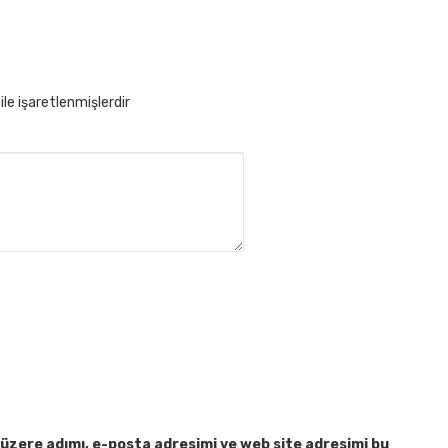
ile işaretlenmişlerdir
üzere adımı, e-posta adresimi ve web site adresimi bu