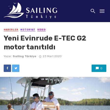
HABERLER
MOTORYAT
VIDEO
Yeni Evinrude E-TEC G2
motor tanıtıldı
Yazar:
Sailing Türkiye
23 Mart 2020
0