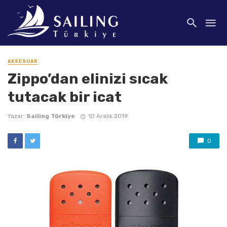
AKSESUAR
Zippo’dan elinizi sıcak
tutacak bir icat
Yazar:
Sailing Türkiye
10 Aralık 2019
0