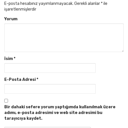
E-posta hesabınız yayımlanmayacak.
Gerekli alanlar
*
ile
işaretlenmişlerdir
Yorum
İsim
*
E-Posta Adresi
*
Bir dahaki sefere yorum yaptığımda kullanılmak üzere
adımı, e-posta adresimi ve web site adresimi bu
tarayıcıya kaydet.