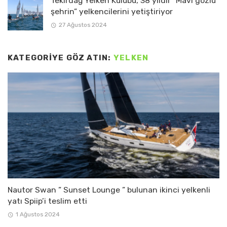
Tekirdağ Yelken Kulübü, 38 yıldır “Mavi gözlü
şehrin” yelkencilerini yetiştiriyor
27 Ağustos 2024
KATEGORIYE GÖZ ATIN:
YELKEN
Nautor Swan ” Sunset Lounge ” bulunan ikinci yelkenli
yatı Spiip’i teslim etti
1 Ağustos 2024