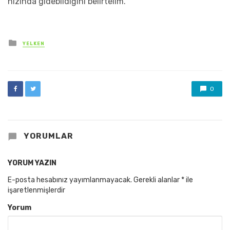
hızında gidebildiğini belirtelim.
Posted
YELKEN
in
0
YORUMLAR
YORUM YAZIN
E-posta hesabınız yayımlanmayacak.
Gerekli alanlar
*
ile
işaretlenmişlerdir
Yorum