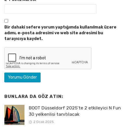
Bir dahaki sefere yorum yaptığımda kullanılmak üzere
adımı, e-posta adresimi ve web site adresimi bu
tarayıcıya kaydet.
BUNLARA DA GÖZ ATIN:
BOOT Düsseldorf 2025’te 2 etkileyici N Fun
30 yelkenlisi tanıtılacak
2 Ocak 2025