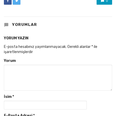
0
YORUMLAR
YORUM YAZIN
E-posta hesabınız yayımlanmayacak.
Gerekli alanlar
*
ile
işaretlenmişlerdir
Yorum
İsim
*
E-Posta Adresi
*