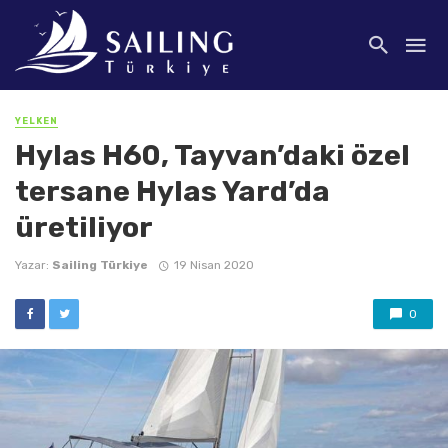
YELKEN
Hylas H60, Tayvan’daki özel
tersane Hylas Yard’da
üretiliyor
Yazar:
Sailing Türkiye
19 Nisan 2020
0