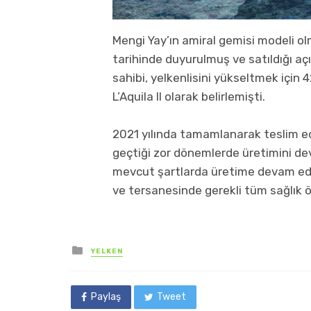
Mengi Yay’ın amiral gemisi modeli ol
tarihinde duyurulmuş ve satıldığı aç
sahibi, yelkenlisini yükseltmek için 
L’Aquila II olarak belirlemişti.
2021 yılında tamamlanarak teslim edi
geçtiği zor dönemlerde üretimini dev
mevcut şartlarda üretime devam edilm
ve tersanesinde gerekli tüm sağlık ön
Posted
YELKEN
in
Paylaş
Tweet