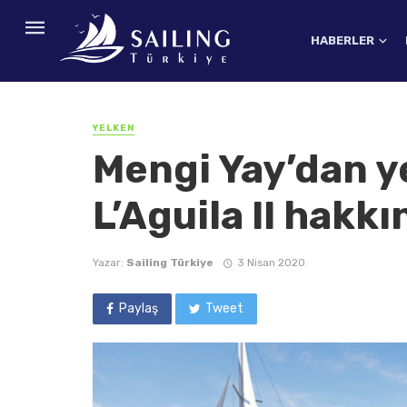
HABERLER
YELKEN
Mengi Yay’dan y
L’Aguila II hakkı
Yazar:
Sailing Türkiye
3 Nisan 2020
Paylaş
Tweet