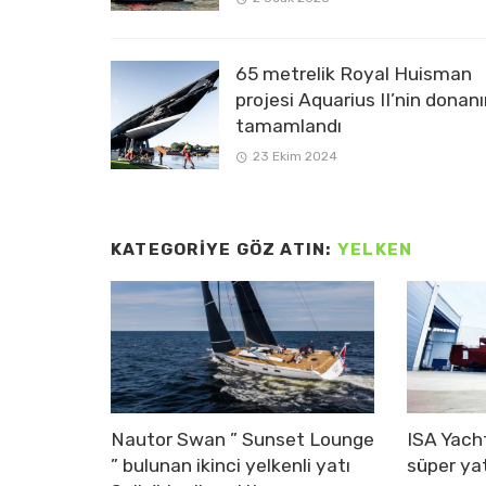
65 metrelik Royal Huisman
projesi Aquarius II’nin donan
tamamlandı
23 Ekim 2024
KATEGORIYE GÖZ ATIN:
YELKEN
Nautor Swan ” Sunset Lounge
ISA Yacht
” bulunan ikinci yelkenli yatı
süper yat