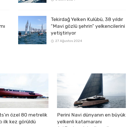
Tekirdağ Yelken Kulübü, 38 yıldır
ımı
“Mavi gözlü şehrin” yelkencilerini
yetiştiriyor
27 Ağustos 2024
s’ın özel 80 metrelik
Perini Navi dünyanın en büyük
ı ilk kez görüldü
yelkenli katamaranı