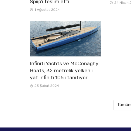
Spiip’i teslim etti
24 Nisan 
1 Ağustos 2024
Infiniti Yachts ve McConaghy
Boats, 32 metrelik yelkenli
yat Infiniti 105’i tanıtıyor
23 Şubat 2024
Tümünü