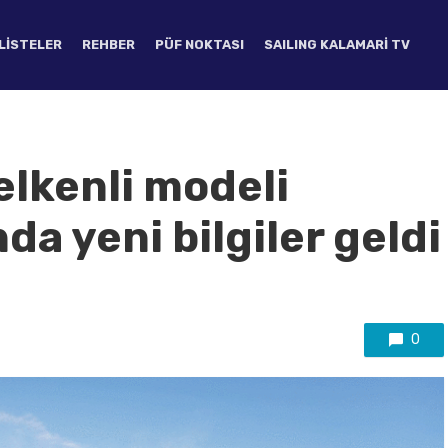
LISTELER
REHBER
PÜF NOKTASI
SAILING KALAMARI TV
elkenli modeli
nda yeni bilgiler geldi
0