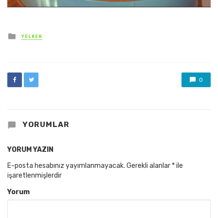
Posted
YELKEN
in
0
YORUMLAR
YORUM YAZIN
E-posta hesabınız yayımlanmayacak.
Gerekli alanlar
*
ile
işaretlenmişlerdir
Yorum