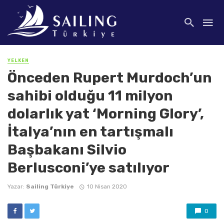
YELKEN
Önceden Rupert Murdoch’un
sahibi olduğu 11 milyon
dolarlık yat ‘Morning Glory’,
İtalya’nın en tartışmalı
Başbakanı Silvio
Berlusconi’ye satılıyor
Yazar:
Sailing Türkiye
10 Nisan 2020
0