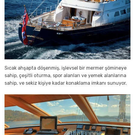
Sıcak ahşapta döşenmiş, işlevsel bir mermer şömineye
sahip, çeşitli oturma, spor alanları ve yemek alanlarına
sahip, ve sekiz kişiye kadar konaklama imkanı sunuyor.