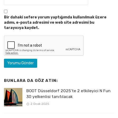
Bir dahaki sefere yorum yaptığımda kullanılmak üzere
adımı, e-posta adresimi ve web site adresimi bu
tarayıcıya kaydet.
BUNLARA DA GÖZ ATIN:
BOOT Düsseldorf 2025’te 2 etkileyici N Fun
30 yelkenlisi tanıtılacak
2 Ocak 2025