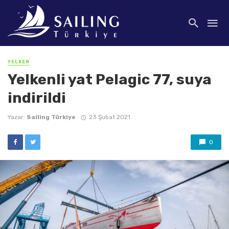
YELKEN
Yelkenli yat Pelagic 77, suya
indirildi
Yazar:
Sailing Türkiye
23 Şubat 2021
0