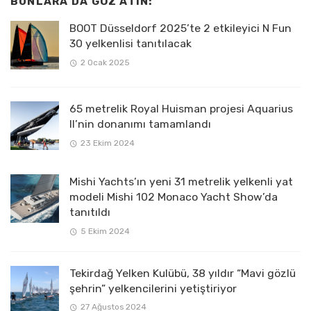
BUNLARA DA GÖZ ATIN:
BOOT Düsseldorf 2025’te 2 etkileyici N Fun
30 yelkenlisi tanıtılacak
2 Ocak 2025
65 metrelik Royal Huisman projesi Aquarius
II’nin donanımı tamamlandı
23 Ekim 2024
Mishi Yachts’ın yeni 31 metrelik yelkenli yat
modeli Mishi 102 Monaco Yacht Show’da
tanıtıldı
5 Ekim 2024
Tekirdağ Yelken Kulübü, 38 yıldır “Mavi gözlü
şehrin” yelkencilerini yetiştiriyor
27 Ağustos 2024