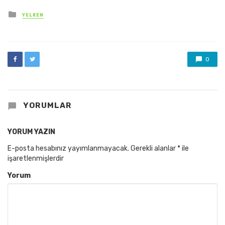
Posted
YELKEN
in
0
YORUMLAR
YORUM YAZIN
E-posta hesabınız yayımlanmayacak.
Gerekli alanlar
*
ile
işaretlenmişlerdir
Yorum