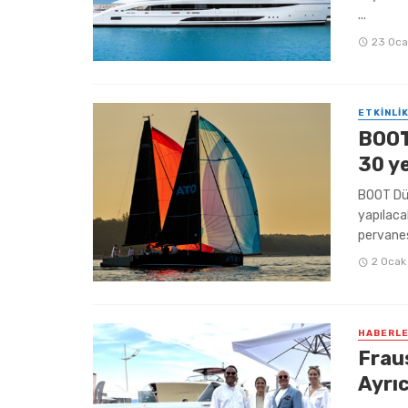
...
23 Oca
ETKINLIK
BOOT
30 ye
BOOT Düs
yapılacak
pervanesi
2 Ocak
HABERL
Frau
Ayrıc