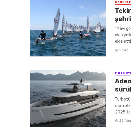
HABERL
Tekir
şehri
“Mavi gö
olan yelk
elde ettiğ
27 Ağu
MOTORY
Adeo
sürü
Türk stü
metrelik
2025’te .
23 Ağu