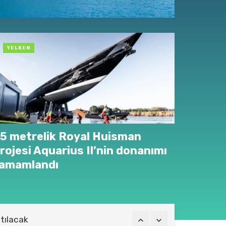
YELKEN
5 metrelik Royal Huisman
rojesi Aquarius II’nin donanımı
amamlandı
tılacak