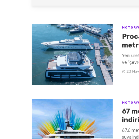
Frauscher 
HABERLER
67 metreli
MOTORYAT
MOTORY
Proca
metr
Yeni üret
ve “çevre
23 May
MOTORY
67 m
indiri
67,6 met
suya ind