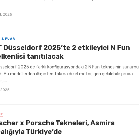
k 2025
 & FUAR
 Düsseldorf 2025’te 2 etkileyici N Fun
lkenlisi tanıtılacak
seldorf 2025 de farklı konfigürasyondaki 2 N Fun teknesinin sunumu
. Bu modellerden ilki; içten takma dizel motor, geri çekilebilir pruva
, ...
 2025
ER
scher x Porsche Tekneleri, Asmira
alığıyla Türkiye’de