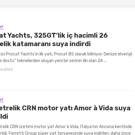
x Porsche Tekneleri, Asmira Ayrıcalığıyla Türkiye’de
k CRN motor yatı Amor à Vida suya indirildi
AT
t Yachts, 325GT’lik iç hacimli 26
elik katamaranı suya indirdi
ici Procat Yachts’ın ilk yatı, Procat 85 olarak biliniyor. Denize elverişli
 dostu” teknelerden oluşan yeni bir serinin ilki olan 26 ...
ıs 2025
AT
etrelik CRN motor yatı Amor à Vida suya
ldi
relik CRN üretimi motor yat Amor à Vida, İtalya’nın Ancona kentinde
irildi. Ferretti Group süper yat tersanesinde suya indirilen, daha önce