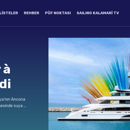
LISTELER
REHBER
PÜF NOKTASI
SAILING KALAMARI TV
 à
di
lya’nın Ancona
esinde suya ...