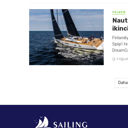
YELKEN
Naut
ikinc
Finlandi
Spiip’i t
DreamCat
1 Ağus
Daha 