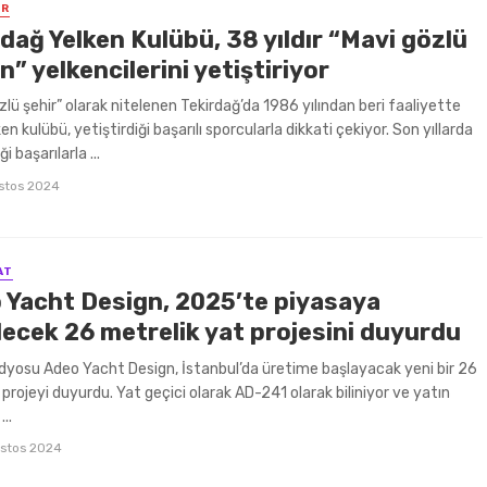
ER
dağ Yelken Kulübü, 38 yıldır “Mavi gözlü
n” yelkencilerini yetiştiriyor
zlü şehir” olarak nitelenen Tekirdağ’da 1986 yılından beri faaliyette
en kulübü, yetiştirdiği başarılı sporcularla dikkati çekiyor. Son yıllarda
i başarılarla ...
stos 2024
AT
 Yacht Design, 2025’te piyasaya
lecek 26 metrelik yat projesini duyurdu
dyosu Adeo Yacht Design, İstanbul’da üretime başlayacak yeni bir 26
 projeyi duyurdu. Yat geçici olarak AD-241 olarak biliniyor ve yatın
..
stos 2024