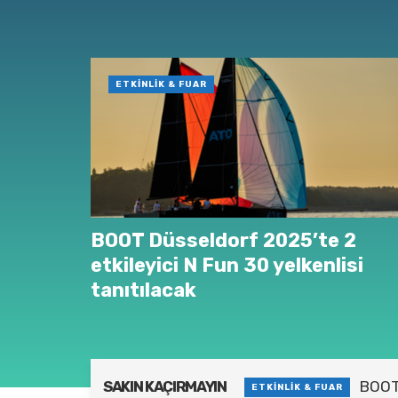
ETKINLIK & FUAR
BOOT Düsseldorf 2025’te 2
etkileyici N Fun 30 yelkenlisi
tanıtılacak
SAKIN KAÇIRMAYIN
BOOT 
ETKINLIK & FUAR