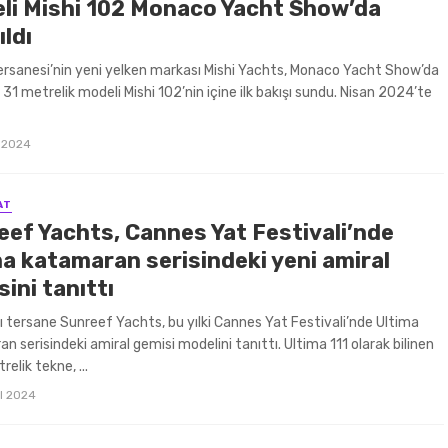
li Mishi 102 Monaco Yacht Show’da
ıldı
rsanesi’nin yeni yelken markası Mishi Yachts, Monaco Yacht Show’da
 31 metrelik modeli Mishi 102’nin içine ilk bakışı sundu. Nisan 2024’te
 2024
AT
eef Yachts, Cannes Yat Festivali’nde
ma katamaran serisindeki yeni amiral
ini tanıttı
ı tersane Sunreef Yachts, bu yılki Cannes Yat Festivali’nde Ultima
n serisindeki amiral gemisi modelini tanıttı. Ultima 111 olarak bilinen
elik tekne, ...
ül 2024