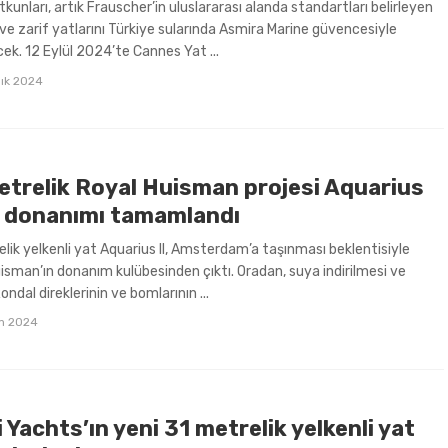
kunları, artık Frauscher’in uluslararası alanda standartları belirleyen
i ve zarif yatlarını Türkiye sularında Asmira Marine güvencesiyle
cek. 12 Eylül 2024’te Cannes Yat ...
lık 2024
etrelik Royal Huisman projesi Aquarius
in donanımı tamamlandı
lik yelkenli yat Aquarius II, Amsterdam’a taşınması beklentisiyle
isman’ın donanım kulübesinden çıktı. Oradan, suya indirilmesi ve
ndal direklerinin ve bomlarının ...
m 2024
 Yachts’ın yeni 31 metrelik yelkenli yat