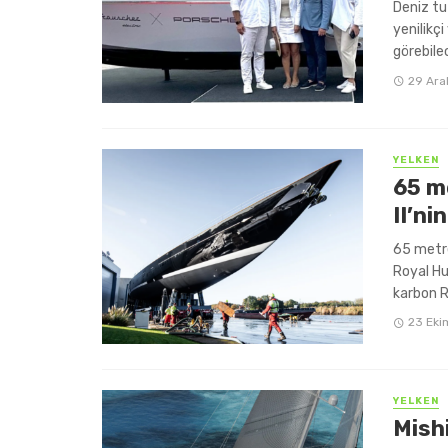
Deniz tut
yenilikç
görebile
29 Ara
YELKEN
65 m
II’n
65 metre
Royal Hu
karbon Ro
23 Eki
YELKEN
Mishi