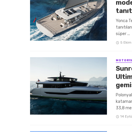
mode
tanıt
Yonca Te
tanıtılan
süper ...
5 Ekim
MOTORY
Sunr
Ulti
gemis
Polonyal
katamara
33,8 metr
14 Eyl