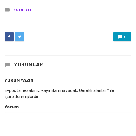
Posted
MOTORYAT
in
0
YORUMLAR
YORUM YAZIN
E-posta hesabınız yayımlanmayacak.
Gerekli alanlar
*
ile
işaretlenmişlerdir
Yorum