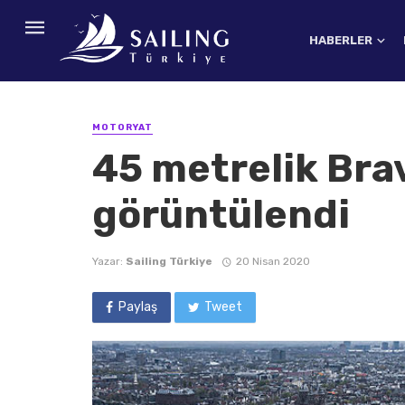
HABERLER
MOTORYAT
45 metrelik Br
görüntülendi
Yazar:
Sailing Türkiye
20 Nisan 2020
Paylaş
Tweet