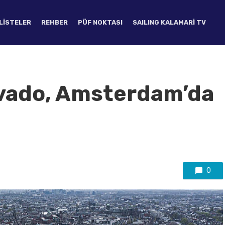
LISTELER
REHBER
PÜF NOKTASI
SAILING KALAMARI TV
avado, Amsterdam’da
0