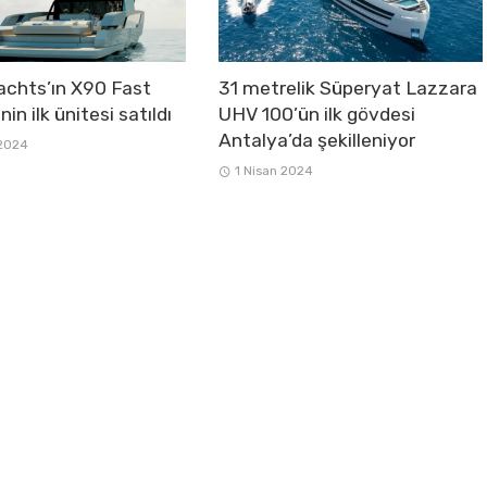
chts’ın X90 Fast
31 metrelik Süperyat Lazzara
nin ilk ünitesi satıldı
UHV 100’ün ilk gövdesi
Antalya’da şekilleniyor
 2024
1 Nisan 2024