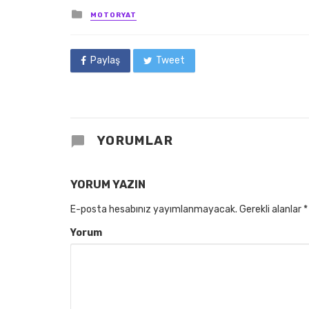
Posted
MOTORYAT
in
Paylaş
Tweet
YORUMLAR
YORUM YAZIN
E-posta hesabınız yayımlanmayacak.
Gerekli alanlar
*
Yorum