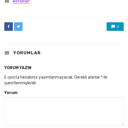
Posted
MOTORYAT
in
0
YORUMLAR
YORUM YAZIN
E-posta hesabınız yayımlanmayacak.
Gerekli alanlar
*
ile
işaretlenmişlerdir
Yorum