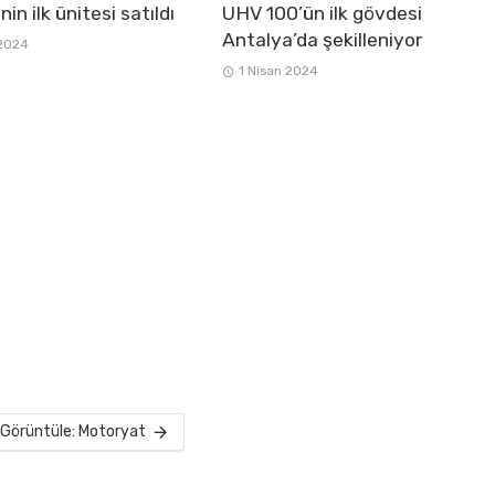
nin ilk ünitesi satıldı
UHV 100’ün ilk gövdesi
Antalya’da şekilleniyor
 2024
1 Nisan 2024
Görüntüle: Motoryat