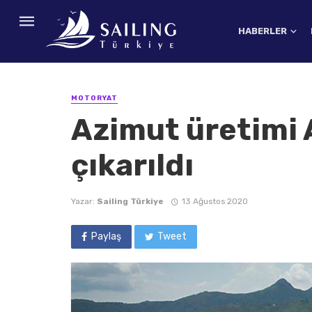
HABERLER
MOTORYAT
Azimut üretimi 
çıkarıldı
Yazar:
Sailing Türkiye
13 Ağustos 2020
Paylaş
Tweet