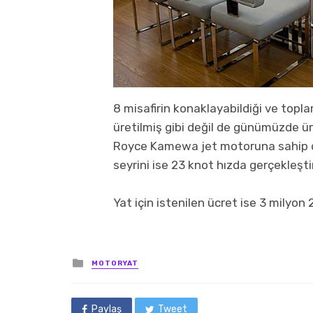
8 misafirin konaklayabildiği ve topl
üretilmiş gibi değil de günümüzde ür
Royce Kamewa jet motoruna sahip ol
seyrini ise 23 knot hızda gerçekleştir
Yat için istenilen ücret ise 3 milyon 
Posted
MOTORYAT
in
Paylaş
Tweet