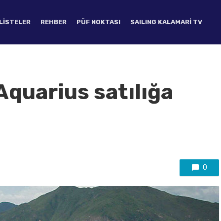
LISTELER
REHBER
PÜF NOKTASI
SAILING KALAMARI TV
Aquarius satılığa
0