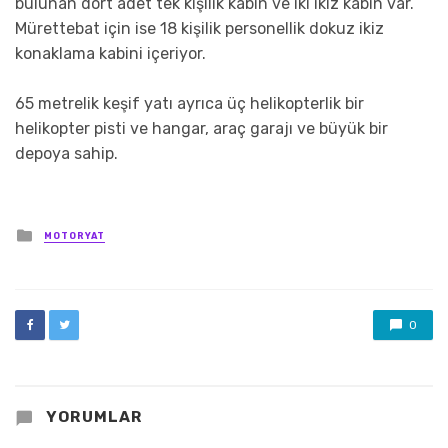
bulunan dört adet tek kişilik kabin ve iki ikiz kabin var.
Mürettebat için ise 18 kişilik personellik dokuz ikiz
konaklama kabini içeriyor.
65 metrelik keşif yatı ayrıca üç helikopterlik bir
helikopter pisti ve hangar, araç garajı ve büyük bir
depoya sahip.
Posted
MOTORYAT
in
0
YORUMLAR