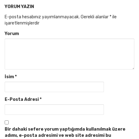
YORUM YAZIN
E-posta hesabınız yayımlanmayacak.
Gerekli alanlar
*
ile
işaretlenmişlerdir
Yorum
İsim
*
E-Posta Adresi
*
Bir dahaki sefere yorum yaptığımda kullanılmak üzere
adımı, e-posta adresimi ve web site adresimi bu