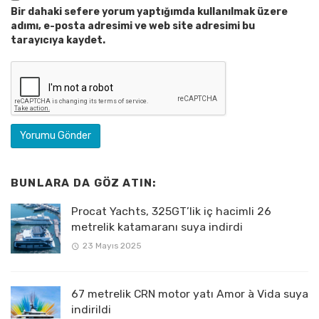
Bir dahaki sefere yorum yaptığımda kullanılmak üzere
adımı, e-posta adresimi ve web site adresimi bu
tarayıcıya kaydet.
BUNLARA DA GÖZ ATIN:
Procat Yachts, 325GT’lik iç hacimli 26
metrelik katamaranı suya indirdi
23 Mayıs 2025
67 metrelik CRN motor yatı Amor à Vida suya
indirildi