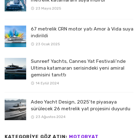
23 Mayıs 2025
67 metrelik CRN motor yatı Amor à Vida suya
indirildi
23 Ocak 2025
Sunreef Yachts, Cannes Yat Festivali’nde
Ultima katamaran serisindeki yeni amiral
gemisini tanıttı
14 Eylül 2024
Adeo Yacht Design, 2025’te piyasaya
sürülecek 26 metrelik yat projesini duyurdu
23 Ağustos 2024
KATEGORIYE GÖZ ATIN:
MOTORYAT