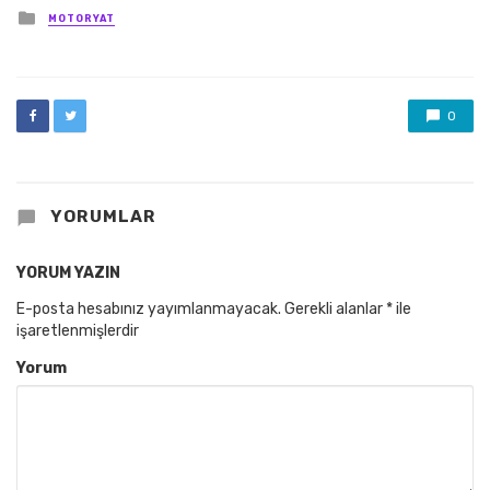
Posted
MOTORYAT
in
0
YORUMLAR
YORUM YAZIN
E-posta hesabınız yayımlanmayacak.
Gerekli alanlar
*
ile
işaretlenmişlerdir
Yorum