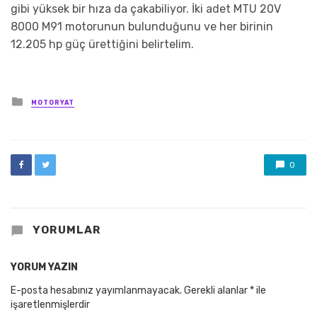
gibi yüksek bir hıza da çakabiliyor. İki adet MTU 20V
8000 M91 motorunun bulunduğunu ve her birinin
12.205 hp güç ürettiğini belirtelim.
Posted
MOTORYAT
in
0
YORUMLAR
YORUM YAZIN
E-posta hesabınız yayımlanmayacak.
Gerekli alanlar
*
ile
işaretlenmişlerdir