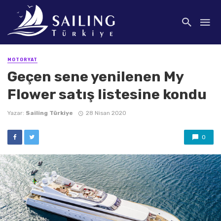
MOTORYAT
Geçen sene yenilenen My
Flower satış listesine kondu
Yazar:
Sailing Türkiye
28 Nisan 2020
0