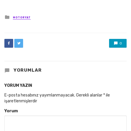
Posted
MOTORYAT
in
0
YORUMLAR
YORUM YAZIN
E-posta hesabınız yayımlanmayacak.
Gerekli alanlar
*
ile
işaretlenmişlerdir
Yorum