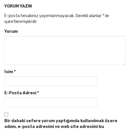
YORUM YAZIN
E-posta hesabınız yayımlanmayacak.
Gerekli alanlar
*
ile
işaretlenmişlerdir
Yorum
İsim
*
E-Posta Adresi
*
Bir dahaki sefere yorum yaptığımda kullanılmak üzere
adımı, e-posta adresimi ve web site adresimi bu