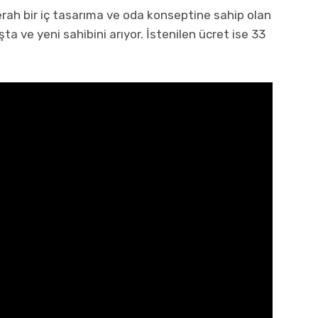
erah bir iç tasarıma ve oda konseptine sahip olan
a ve yeni sahibini arıyor. İstenilen ücret ise 33