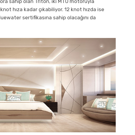
tora sahip olan Triton, iki MTU motoruyla
not hıza kadar çıkabiliyor. 12 knot hızda ise
 bluewater sertifikasına sahip olacağını da