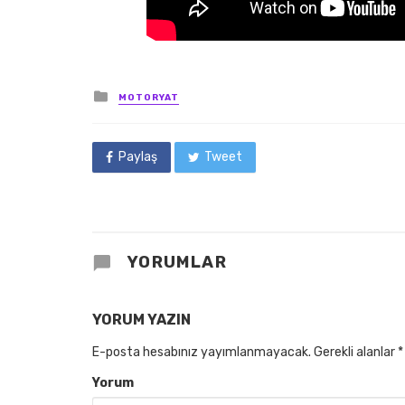
Posted
MOTORYAT
in
Paylaş
Tweet
YORUMLAR
YORUM YAZIN
E-posta hesabınız yayımlanmayacak.
Gerekli alanlar
*
Yorum