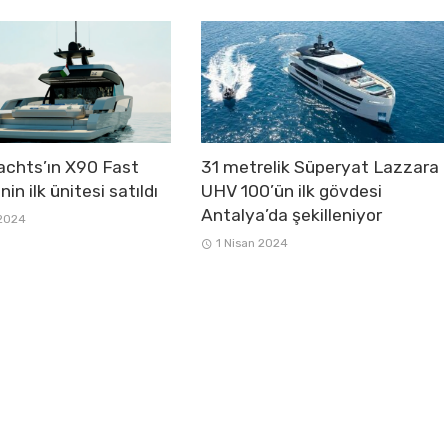
chts’ın X90 Fast
31 metrelik Süperyat Lazzara
nin ilk ünitesi satıldı
UHV 100’ün ilk gövdesi
Antalya’da şekilleniyor
 2024
1 Nisan 2024