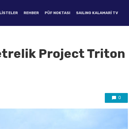
LISTELER
REHBER
PÜF NOKTASI
SAILING KALAMARI TV
trelik Project Triton
0