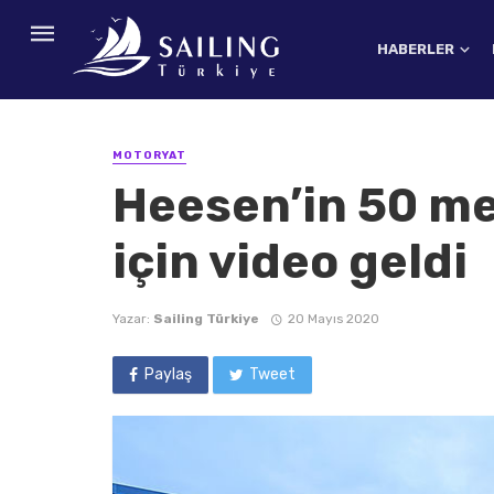
HABERLER
MOTORYAT
Heesen’in 50 me
için video geldi
Yazar:
Sailing Türkiye
20 Mayıs 2020
Paylaş
Tweet