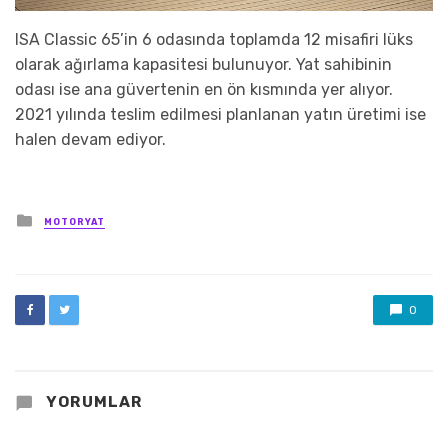
ISA Classic 65’in 6 odasında toplamda 12 misafiri lüks
olarak ağırlama kapasitesi bulunuyor. Yat sahibinin
odası ise ana güvertenin en ön kısmında yer alıyor.
2021 yılında teslim edilmesi planlanan yatın üretimi ise
halen devam ediyor.
Posted
MOTORYAT
in
0
YORUMLAR