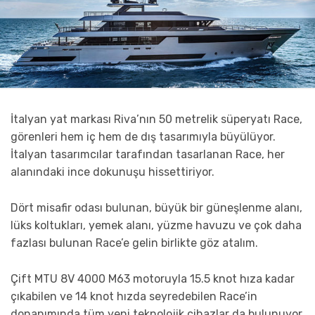
İtalyan yat markası Riva’nın 50 metrelik süperyatı Race,
görenleri hem iç hem de dış tasarımıyla büyülüyor.
İtalyan tasarımcılar tarafından tasarlanan Race, her
alanındaki ince dokunuşu hissettiriyor.
Dört misafir odası bulunan, büyük bir güneşlenme alanı,
lüks koltukları, yemek alanı, yüzme havuzu ve çok daha
fazlası bulunan Race’e gelin birlikte göz atalım.
Çift MTU 8V 4000 M63 motoruyla 15.5 knot hıza kadar
çıkabilen ve 14 knot hızda seyredebilen Race’in
donanımında tüm yeni teknolojik cihazlar da bulunuyor.