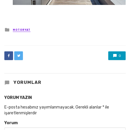
Posted
MOTORYAT
in
0
YORUMLAR
YORUM YAZIN
E-posta hesabınız yayımlanmayacak.
Gerekli alanlar
*
ile
işaretlenmişlerdir
Yorum