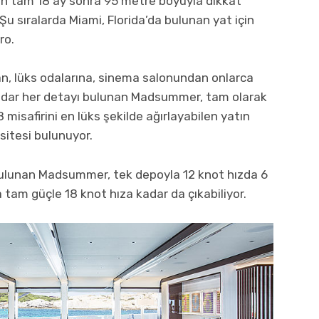
nden tam 18 ay sonra 95 metre boyuyla dikkat
Şu sıralarda Miami, Florida’da bulunan yat için
ro.
n, lüks odalarına, sinema salonundan onlarca
adar her detayı bulunan Madsummer, tam olarak
18 misafirini en lüks şekilde ağırlayabilen yatın
asitesi bulunuyor.
lunan Madsummer, tek depoyla 12 knot hızda 6
ıca tam güçle 18 knot hıza kadar da çıkabiliyor.