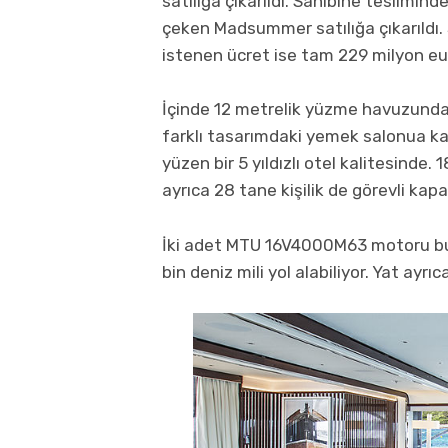
satılığa çıkarıldı. Sahibine teslimi
çeken Madsummer satılığa çıkarıldı. 
istenen ücret ise tam 229 milyon eu
İçinde 12 metrelik yüzme havuzunda
farklı tasarımdaki yemek salonua k
yüzen bir 5 yıldızlı otel kalitesinde. 
ayrıca 28 tane kişilik de görevli kap
İki adet MTU 16V4000M63 motoru bu
bin deniz mili yol alabiliyor. Yat ayr