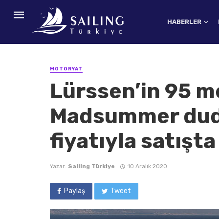
HABERLER
MOTORYAT
Lürssen’in 95 me
Madsummer dud
fiyatıyla satışta
Yazar:
Sailing Türkiye
10 Aralık 2020
Paylaş
Tweet