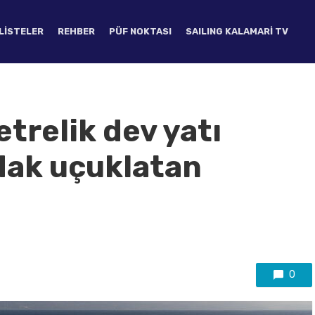
LISTELER
REHBER
PÜF NOKTASI
SAILING KALAMARI TV
trelik dev yatı
ak uçuklatan
0