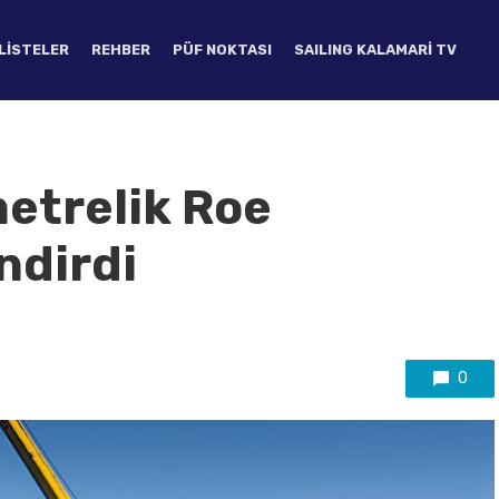
LISTELER
REHBER
PÜF NOKTASI
SAILING KALAMARI TV
metrelik Roe
ndirdi
0