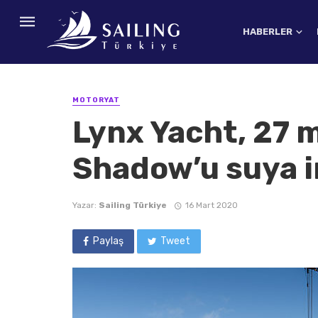
HABERLER
MOTORYAT
Lynx Yacht, 27 
Shadow’u suya i
Yazar:
Sailing Türkiye
16 Mart 2020
Paylaş
Tweet