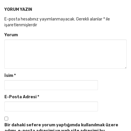
YORUM YAZIN
E-posta hesabınız yayımlanmayacak.
Gerekli alanlar
*
ile
işaretlenmişlerdir
Yorum
İsim
*
E-Posta Adresi
*
Bir dahaki sefere yorum yaptığımda kullanılmak üzere
adımı, e-posta adresimi ve web site adresimi bu