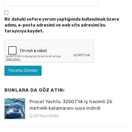
Bir dahaki sefere yorum yaptığımda kullanılmak üzere
adımı, e-posta adresimi ve web site adresimi bu
tarayıcıya kaydet.
BUNLARA DA GÖZ ATIN:
Procat Yachts, 325GT’lik iç hacimli 26
metrelik katamaranı suya indirdi
23 Mayıs 2025