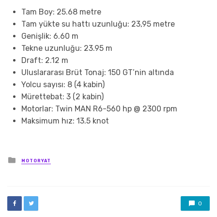
Tam Boy: 25.68 metre
Tam yükte su hattı uzunluğu: 23,95 metre
Genişlik: 6.60 m
Tekne uzunluğu: 23.95 m
Draft: 2.12 m
Uluslararası Brüt Tonaj: 150 GT’nin altında
Yolcu sayısı: 8 (4 kabin)
Mürettebat: 3 (2 kabin)
Motorlar: Twin MAN R6-560 hp @ 2300 rpm
Maksimum hız: 13.5 knot
Posted
MOTORYAT
in
0