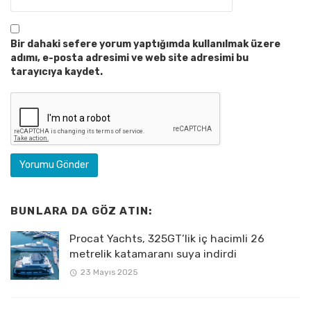
Bir dahaki sefere yorum yaptığımda kullanılmak üzere
adımı, e-posta adresimi ve web site adresimi bu
tarayıcıya kaydet.
BUNLARA DA GÖZ ATIN:
Procat Yachts, 325GT’lik iç hacimli 26
metrelik katamaranı suya indirdi
23 Mayıs 2025