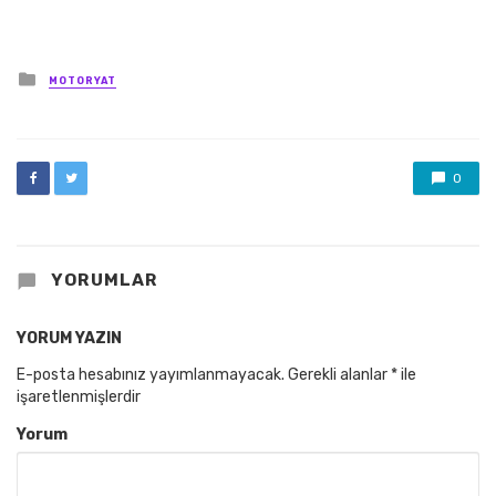
Posted
MOTORYAT
in
0
YORUMLAR
YORUM YAZIN
E-posta hesabınız yayımlanmayacak.
Gerekli alanlar
*
ile
işaretlenmişlerdir
Yorum