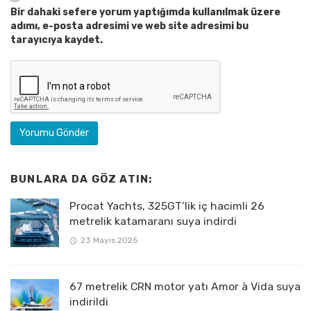
Bir dahaki sefere yorum yaptığımda kullanılmak üzere
adımı, e-posta adresimi ve web site adresimi bu
tarayıcıya kaydet.
BUNLARA DA GÖZ ATIN:
Procat Yachts, 325GT’lik iç hacimli 26
metrelik katamaranı suya indirdi
23 Mayıs 2025
67 metrelik CRN motor yatı Amor à Vida suya
indirildi