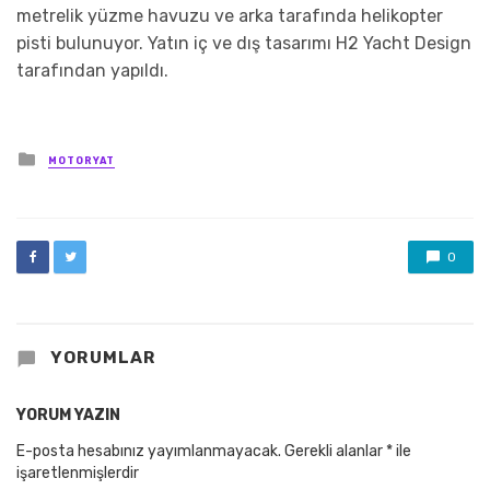
metrelik yüzme havuzu ve arka tarafında helikopter
pisti bulunuyor. Yatın iç ve dış tasarımı H2 Yacht Design
tarafından yapıldı.
Posted
MOTORYAT
in
0
YORUMLAR
YORUM YAZIN
E-posta hesabınız yayımlanmayacak.
Gerekli alanlar
*
ile
işaretlenmişlerdir