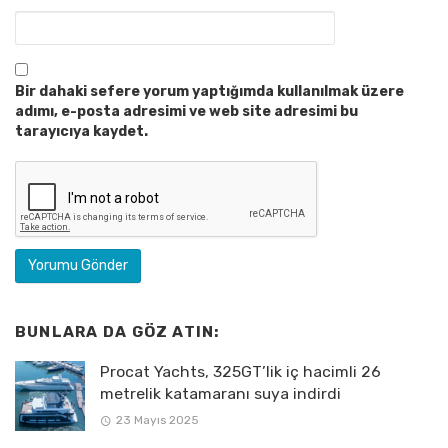
Bir dahaki sefere yorum yaptığımda kullanılmak üzere
adımı, e-posta adresimi ve web site adresimi bu
tarayıcıya kaydet.
BUNLARA DA GÖZ ATIN:
Procat Yachts, 325GT’lik iç hacimli 26
metrelik katamaranı suya indirdi
23 Mayıs 2025