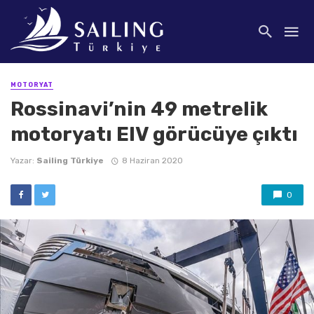
MOTORYAT
Rossinavi’nin 49 metrelik
motoryatı EIV görücüye çıktı
Yazar:
Sailing Türkiye
8 Haziran 2020
0