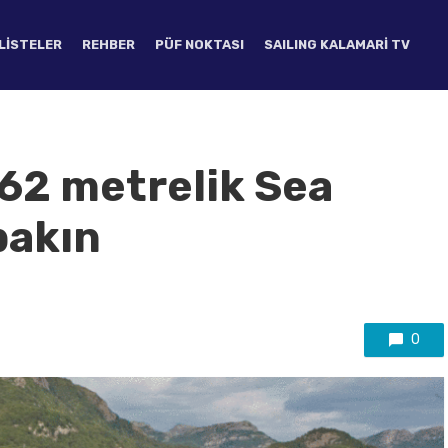
LISTELER
REHBER
PÜF NOKTASI
SAILING KALAMARI TV
 62 metrelik Sea
bakın
0