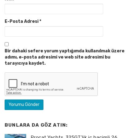
E-Posta Adresi
*
Bir dahaki sefere yorum yaptığımda kullanılmak üzere
adımı, e-posta adresimi ve web site adresimi bu
tarayıcıya kaydet.
BUNLARA DA GÖZ ATIN:
Procat Yachts, 325GT’lik iç hacimli 26