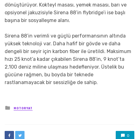
dönüştürüyor. Kokteyl masası, yemek masası, barı ve
opsiyonel jakuzisiyle Sirena 88’in flybridge’i ise başlı
başına bir sosyalleşme alanı.
Sirena 88’in verimli ve güçlü performansının altında
yüksek teknoloji var. Daha hafif bir gövde ve daha
dengeli bir seyir için karbon fiber ile üretildi. Maksimum
hızı 25 knot’a kadar çıkabilen Sirena 88’in, 9 knot’ta
2,100 deniz miline ulaşması hedefleniyor. Üstelik bu
gücüne rağmen, bu boyda bir teknede
rastlanamayacak bir sessizliğe de sahip.
Posted
MOTORYAT
in
0