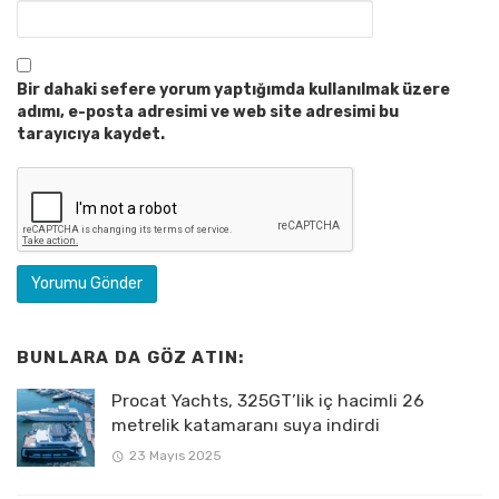
Bir dahaki sefere yorum yaptığımda kullanılmak üzere
adımı, e-posta adresimi ve web site adresimi bu
tarayıcıya kaydet.
BUNLARA DA GÖZ ATIN:
Procat Yachts, 325GT’lik iç hacimli 26
metrelik katamaranı suya indirdi
23 Mayıs 2025