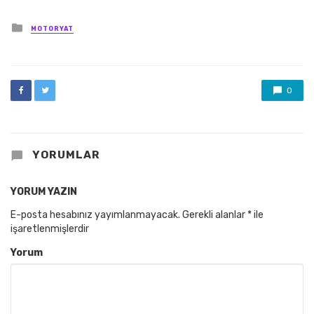
Posted
MOTORYAT
in
0
YORUMLAR
YORUM YAZIN
E-posta hesabınız yayımlanmayacak.
Gerekli alanlar
*
ile
işaretlenmişlerdir
Yorum