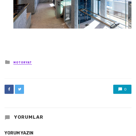
Posted
MOTORYAT
in
0
YORUMLAR
YORUM YAZIN