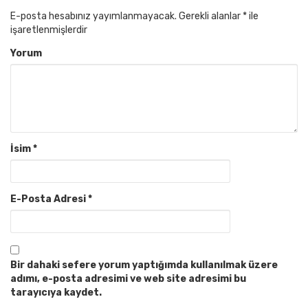
E-posta hesabınız yayımlanmayacak.
Gerekli alanlar
*
ile
işaretlenmişlerdir
Yorum
İsim
*
E-Posta Adresi
*
Bir dahaki sefere yorum yaptığımda kullanılmak üzere
adımı, e-posta adresimi ve web site adresimi bu
tarayıcıya kaydet.