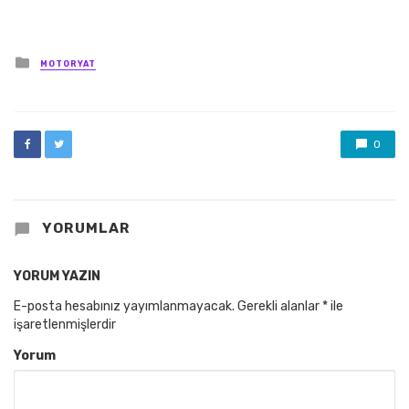
Posted
MOTORYAT
in
0
YORUMLAR
YORUM YAZIN
E-posta hesabınız yayımlanmayacak.
Gerekli alanlar
*
ile
işaretlenmişlerdir
Yorum