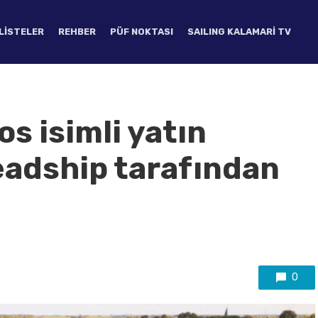
LISTELER
REHBER
PÜF NOKTASI
SAILING KALAMARI TV
os isimli yatın
eadship tarafından
0