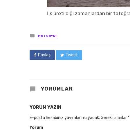
İlk üretildiği zamanlardan bir fotoğra
Posted
MOTORYAT
in
Paylaş
Tweet
YORUMLAR
YORUM YAZIN
E-posta hesabınız yayımlanmayacak.
Gerekli alanlar
*
Yorum