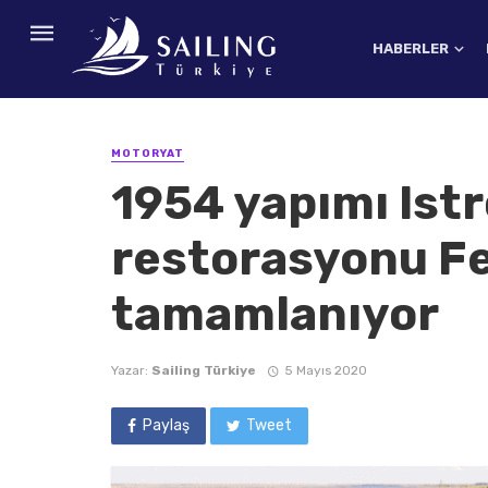
HABERLER
MOTORYAT
1954 yapımı Istr
restorasyonu F
tamamlanıyor
Yazar:
Sailing Türkiye
5 Mayıs 2020
Paylaş
Tweet