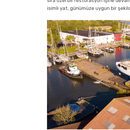
sıra özel bir restorasyon işine deva
isimli yat, günümüze uygun bir şekild