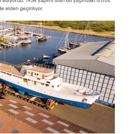
m ediyordu. 1954 yapımı olan 66 yaşındaki Istros
e elden geçiriliyor.