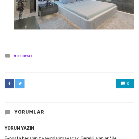
Posted
MOTORYAT
in
0
YORUMLAR
YORUM YAZIN
E-posta hesabınız yayımlanmayacak.
Gerekli alanlar
*
ile