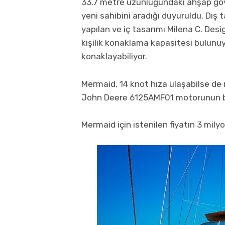
33.7 metre uzunluğundaki ahşap gövd
yeni sahibini aradığı duyuruldu. Dış 
yapılan ve iç tasarımı Milena C. Des
kişilik konaklama kapasitesi bulunuy
konaklayabiliyor.
Mermaid, 14 knot hıza ulaşabilse de r
John Deere 6125AMF01 motorunun bu
Mermaid için istenilen fiyatın 3 milyo