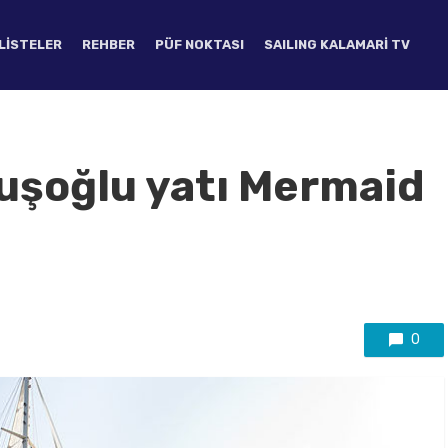
LISTELER
REHBER
PÜF NOKTASI
SAILING KALAMARI TV
uşoğlu yatı Mermaid
0