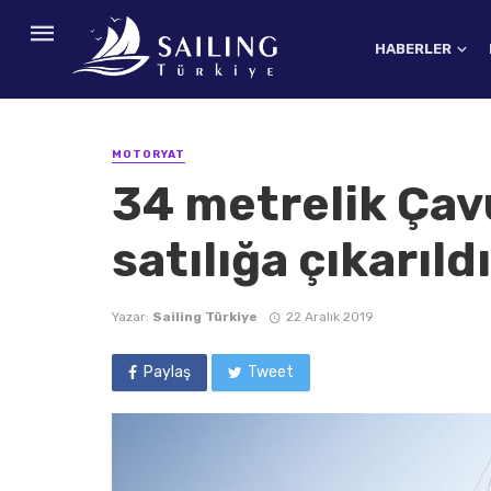
HABERLER
MOTORYAT
34 metrelik Çav
satılığa çıkarıldı
Yazar:
Sailing Türkiye
22 Aralık 2019
Paylaş
Tweet