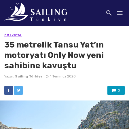
MOTORYAT
35 metrelik Tansu Yat’ın
motoryatı Only Now yeni
sahibine kavuştu
Yazar:
Sailing Türkiye
1 Temmuz 2020
0