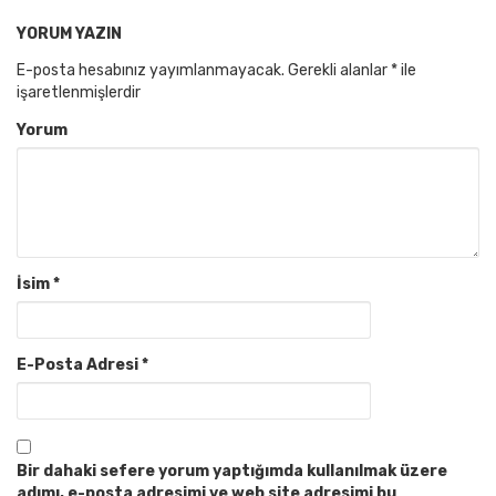
YORUM YAZIN
E-posta hesabınız yayımlanmayacak.
Gerekli alanlar
*
ile
işaretlenmişlerdir
Yorum
İsim
*
E-Posta Adresi
*
Bir dahaki sefere yorum yaptığımda kullanılmak üzere
adımı, e-posta adresimi ve web site adresimi bu