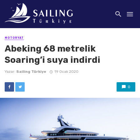
MOTORYAT
Abeking 68 metrelik
Soaring’i suya indirdi
Yazar:
Sailing Türkiye
19 Ocak 2020
0