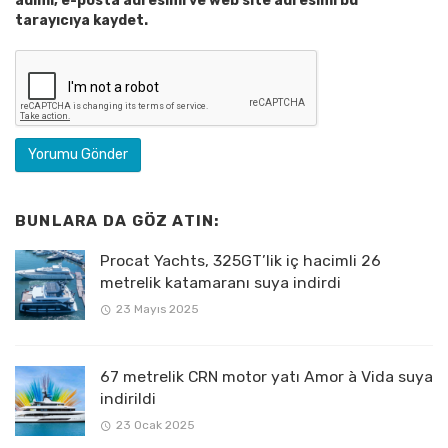
adımı, e-posta adresimi ve web site adresimi bu
tarayıcıya kaydet.
BUNLARA DA GÖZ ATIN:
Procat Yachts, 325GT’lik iç hacimli 26
metrelik katamaranı suya indirdi
23 Mayıs 2025
67 metrelik CRN motor yatı Amor à Vida suya
indirildi
23 Ocak 2025