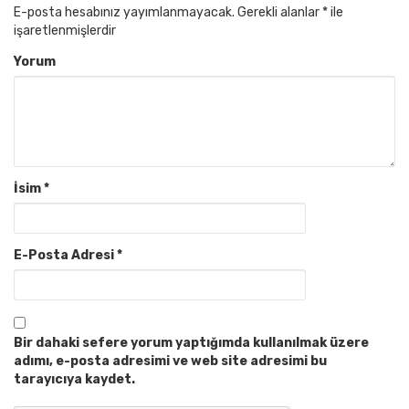
E-posta hesabınız yayımlanmayacak.
Gerekli alanlar
*
ile
işaretlenmişlerdir
Yorum
İsim
*
E-Posta Adresi
*
Bir dahaki sefere yorum yaptığımda kullanılmak üzere
adımı, e-posta adresimi ve web site adresimi bu
tarayıcıya kaydet.