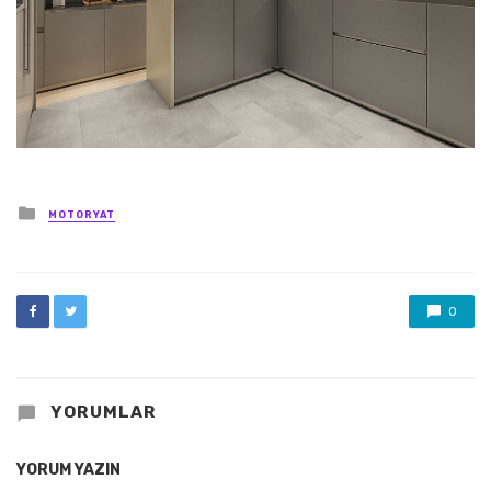
Posted
MOTORYAT
in
0
YORUMLAR
YORUM YAZIN