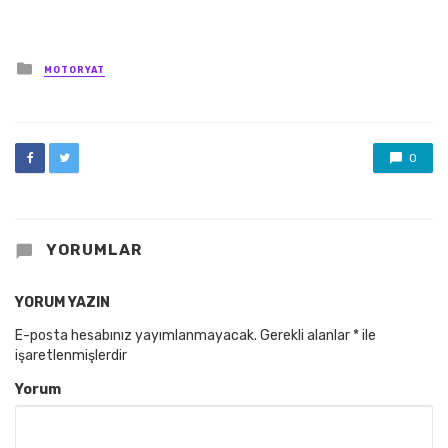
Posted
MOTORYAT
in
0
YORUMLAR
YORUM YAZIN
E-posta hesabınız yayımlanmayacak.
Gerekli alanlar
*
ile
işaretlenmişlerdir
Yorum