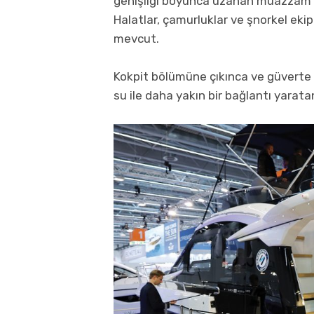
genişliği boyunca uzanan muazzam bir
Halatlar, çamurluklar ve şnorkel ekipm
mevcut.
Kokpit bölümüne çıkınca ve güverte 
su ile daha yakın bir bağlantı yarata