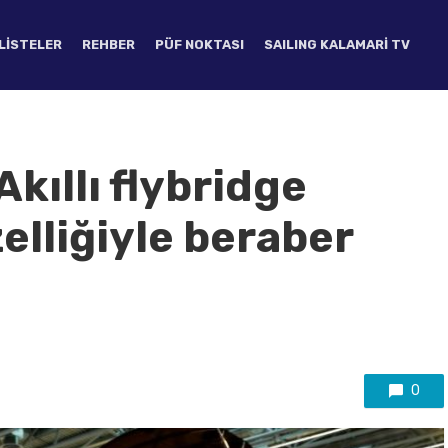
LISTELER
REHBER
PÜF NOKTASI
SAILING KALAMARI TV
Akıllı flybridge
elliğiyle beraber
0