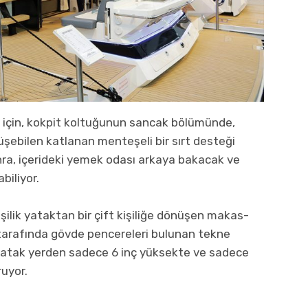
 için, kokpit koltuğunun sancak bölümünde,
şebilen katlanan menteşeli bir sırt desteği
onra, içerideki yemek odası arkaya bakacak ve
biliyor.
işilik yataktan bir çift kişiliğe dönüşen makas-
i tarafında gövde pencereleri bulunan tekne
, yatak yerden sadece 6 inç yüksekte ve sadece
uyor.